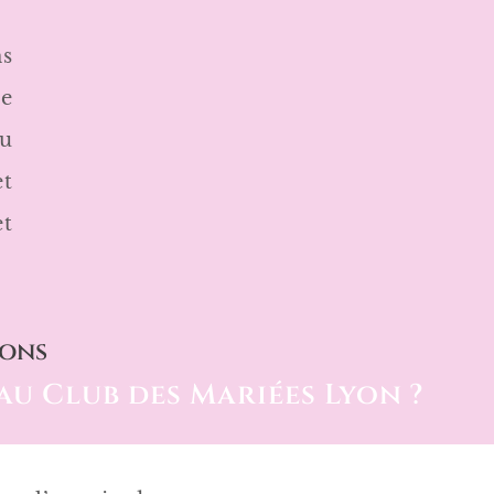
ns
ne
au
et
et
ions
au Club des Mariées Lyon ?