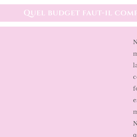
Quel budget faut-il comp
N
m
l
c
f
e
m
N
q