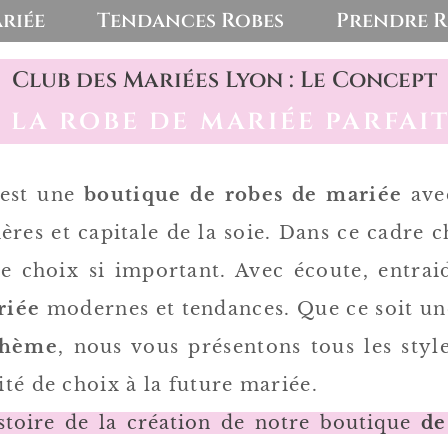
riée
Tendances Robes
Prendre 
Club des Mariées Lyon : Le Concept
 la robe de mariée parfait
 est une
boutique de robes de mariée
av
ères et
capitale de la soie. Dans ce cadre c
 choix si important. Avec écoute, entraid
riée
modernes et tendances. Que ce soit u
ohème
, nous vous présentons tous les sty
ité de choix à la future mariée.
istoire de la création de notre boutique
de 