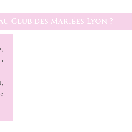
au Club des Mariées Lyon ?
s,
la
t,
le