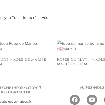
r Lyon Tous droits réservés
s
ude – Robe de mariée
Rosée du Matin – Rob
me
mariée bohème
Suivez-nous
 d'une information ?
ous Contacter
ya@clubdesmariees.fr